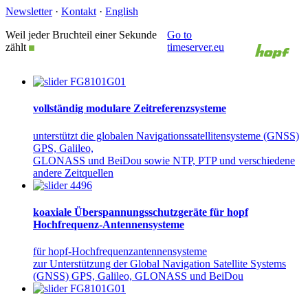
Newsletter
·
Kontakt
·
English
Weil jeder Bruchteil einer Sekunde
Go to
zählt
timeserver.eu
vollständig modulare Zeitreferenzsysteme
unterstützt die globalen Navigationssatellitensysteme (GNSS)
GPS, Galileo,
GLONASS und BeiDou sowie NTP, PTP und verschiedene
andere Zeitquellen
koaxiale Überspannungsschutzgeräte für hopf
Hochfrequenz-Antennensysteme
für hopf-Hochfrequenzantennensysteme
zur Unterstützung der Global Navigation Satellite Systems
(GNSS) GPS, Galileo, GLONASS und BeiDou