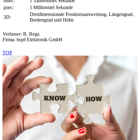
msec:
1 Tausendstel Sekunde
µsec:
1 Millionstel Sekunde
Dreidimensionale Positionsauswertung, Längengrad,
3D:
Breitengrad und Höhe
Verfasser: B. Rega
Firma:
hopf
Elektronik GmbH
TOP