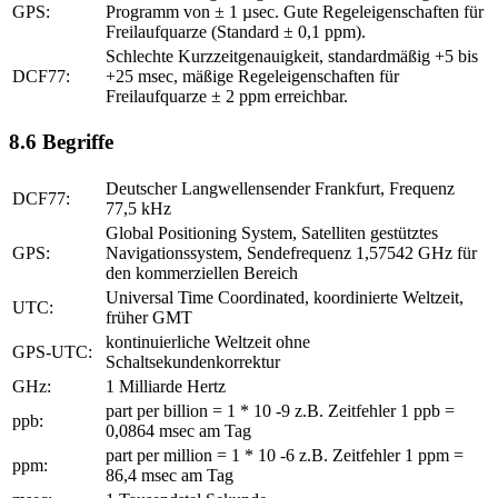
GPS:
Programm von ± 1 µsec. Gute Regeleigenschaften für
Freilaufquarze (Standard ± 0,1 ppm).
Schlechte Kurzzeitgenauigkeit, standardmäßig +5 bis
DCF77:
+25 msec, mäßige Regeleigenschaften für
Freilaufquarze ± 2 ppm erreichbar.
8.6 Begriffe
Deutscher Langwellensender Frankfurt, Frequenz
DCF77:
77,5 kHz
Global Positioning System, Satelliten gestütztes
GPS:
Navigationssystem, Sendefrequenz 1,57542 GHz für
den kommerziellen Bereich
Universal Time Coordinated, koordinierte Weltzeit,
UTC:
früher GMT
kontinuierliche Weltzeit ohne
GPS-UTC:
Schaltsekundenkorrektur
GHz:
1 Milliarde Hertz
part per billion = 1 * 10 -9 z.B. Zeitfehler 1 ppb =
ppb:
0,0864 msec am Tag
part per million = 1 * 10 -6 z.B. Zeitfehler 1 ppm =
ppm:
86,4 msec am Tag