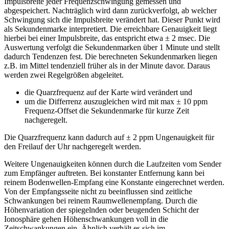
Impulsbreite jeder Frequenzschwingung gemessen und
abgespeichert. Nachträglich wird dann zurückverfolgt, ab welcher
Schwingung sich die Impulsbreite verändert hat. Dieser Punkt wird
als Sekundenmarke interpretiert. Die erreichbare Genauigkeit liegt
hierbei bei einer Impulsbreite, das entspricht etwa ± 2 msec. Die
Auswertung verfolgt die Sekundenmarken über 1 Minute und stellt
dadurch Tendenzen fest. Die berechneten Sekundenmarken liegen
z.B. im Mittel tendenziell früher als in der Minute davor. Daraus
werden zwei Regelgrößen abgeleitet.
die Quarzfrequenz auf der Karte wird verändert und
um die Differrenz auszugleichen wird mit max ± 10 ppm
Frequenz-Offset die Sekundenmarke für kurze Zeit
nachgeregelt.
Die Quarzfrequenz kann dadurch auf ± 2 ppm Ungenauigkeit für
den Freilauf der Uhr nachgeregelt werden.
Weitere Ungenauigkeiten können durch die Laufzeiten vom Sender
zum Empfänger auftreten. Bei konstanter Entfernung kann bei
reinem Bodenwellen-Empfang eine Konstante eingerechnet werden.
Von der Empfangsseite nicht zu beeinflussen sind zeitliche
Schwankungen bei reinem Raumwellenempfang. Durch die
Höhenvariation der spiegelnden oder beugenden Schicht der
Ionosphäre gehen Höhenschwankungen voll in die
Zeitschwankungen ein. Ähnlich verhält es sich im